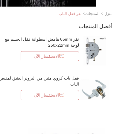
منزل
>
المنتجات
>
نقر قفل الباب
أفضل المنتجات
نقر 65mm هامش اسطوانة قفل الجسم مع
لوحة 250x22mm
الاستفسار الآن
قفل باب كروي متين من البرونز العتيق لمقبض
الباب
الاستفسار الآن