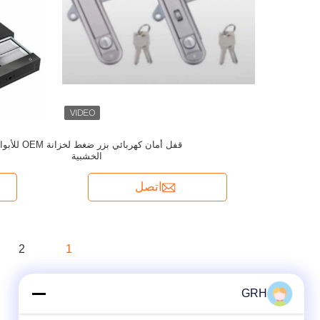
قفل أمان كهربائي بزر ضغط لخزانة 
الخشبية
اتصل
2
1
GRH