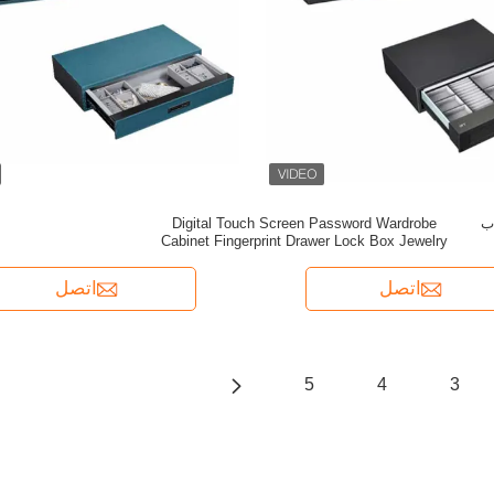
OEM للأبواب
Digital Touch Screen Password Wardrobe
Cabinet Fingerprint Drawer Lock Box Jewelry
Key Safe Box
اتصل
اتصل
5
4
3