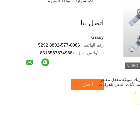
أكسسوارات نوافذ ألمنيوم
اتصل بنا
Gracy
رقم الهاتف :
0086-577-8892 5292
الـ (واتس اب) :
+8613587874988
لزنك سبيكة مقفل مقبض
اتصل
ة الأثاث القفل للخزانات