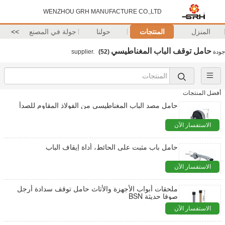
WENZHOU GRH MANUFACTURE CO.,LTD
المنزل
المنتجات
حولنا
جولة في المصنع
>>
حامل توقف الباب المغناطيسي
جودة
supplier.
(52)
أفضل المنتجات
حامل مصد الباب المغناطيسي من الفولاذ المقاوم للصدأ
الاستفسار الآن
حامل باب مثبت على الحائط، أداة إيقاف الباب
الاستفسار الآن
ملحقات أبواب الأجهزة والأثاث حامل توقف سدادة أرجل
صوفا حديثة BSN
الاستفسار الآن