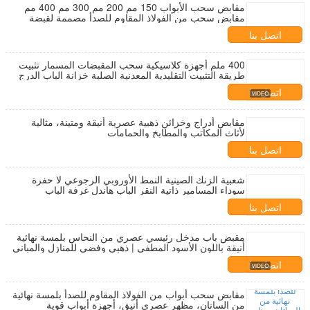
مقابض سحب الأبواب 150 مم 200 مم 300 مم 400 مم
مقابض سحب من الفولاذ المقاوم للصدأ مصممة لقبضة
محسنة ومتانة طويلة
اتصل بنا
400 ملم أجهزة كلاسيكية سحب المقبضات المسمار تثبيت
طريقة التثبيت التقليدية المعدنية الصلبة خزانة الباب الدرج
سحب
اتصل بنا
مقابض أدراج وخزائن ذهبية عصرية أنيقة ومتينة، مثالية
لأثاث المكاتب والمطابخ والحمامات
اتصل بنا
شعبية الزنك الصينية النمط الأوروبي الرجوعي لا حفرة
سوداء المسامير ذاتية النقر الباب هاندل غرفة الباب
الداخلية مقبض
اتصل بنا
مقبض باب مدخل رئيسي عصري من النحاس بلمسة نهائية
أنيقة باللون الأسود المطفي | ذهبي وفضي للمنازل والمباني
التجارية والفنادق
اتصل بنا
مقابض سحب أبواب من الفولاذ المقاوم للصدأ بلمسة نهائية
من الساتان، مظهر عصري أنيق، أجهزة أبواب قوية