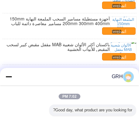
للمناطق ذات الحركة المرورية العالية
اتصل بنا
أجهزة مستطيلة مسامير السحب الملمعة النهاية 150mm
200mm 300mm 400mm مسامير معاصرة دائمة للباب
اتصل بنا
باكستان أكثر الألوان شعبية MAB مقفل مقبض كبير لسحب
المقبض للأبواب الخشبية
اتصل بنا
ونتشو الزنك سبيكة ذهب أسود المقبضات خزانة المقبضات
الراسخة المطبخ خزانة الباب المعدنية تسحب المفروشات
GRH
مقبض
اتصل بنا
أجهزة إصلاح المسامير المقبضات 150mm 200mm
7:02 PM
300mm 400mm البناء القوي مناسبة للأبواب والأدراج
الثقيلة
اتصل بنا
Good day, what product are you looking for?
1 / 19