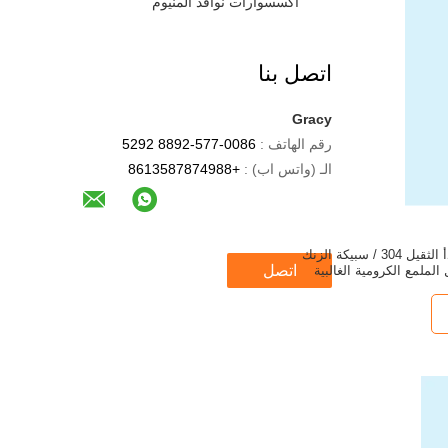
أكسسوارات نوافذ ألمنيوم
اتصل بنا
Gracy
رقم الهاتف :
0086-577-8892 5292
الـ (واتس اب) :
+8613587874988
الصلب المقاوم للصدأ الثقيل 304 / سبيكة الزنك
اتصل
لملمع الكرومية الغالبية
لخزانة