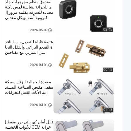
صندوق منظم مجوهرات جلد
ي للخزانة بشاشة لمس ذكية
مضادة للسرقة بكلمة مرور إل
كترونية آمنة بهيكل معدني
نقر قفل الباب
02:45
2026-05-07
عتيقة قابلة للتعديل باب النافذ
ة القديم البراغي والقفل النحا
سي المنزلي مع مفتاحين
مزلاج قفل الباب
2026-04-01
00:15
معقدة الجمالية الزنك سبيكة
مقفل مقبض الصناعية المستد
امة الأثاث القفل للخزانات
نقر قفل الباب
2026-04-01
01:18
قفل أمان كهربائي بزر ضغط ل
خزانة OEM للأبواب الخشبية