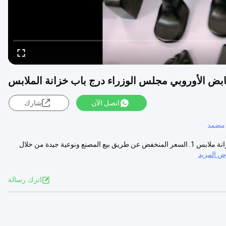
بض الأوروبي مجلس الوزراء درج باب خزانة الملابس
اتصل الآن
شارك
مضمد
مقبض أثاث نحاسي عتيق أمريكي ، مقبض باب خزانة خزانة أوروبي ، درج خزانة ملابس 1. السعر المنخفض عن طريق بيع المصنع ونوعية جيدة من خلال
 المزيد
اترك رسالة