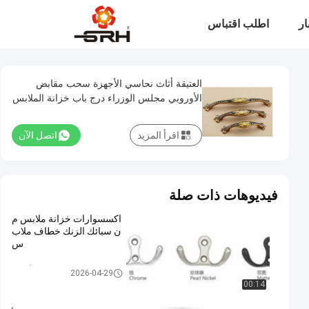
ار
اطلب اقتباس
العتيقة أثاث نحاسي الأجهزة سحب مقابض
الأوروبي مجلس الوزراء درج باب خزانة الملابس
اقرأ المزيد
اتصل الآن
فيديوهات ذات صلة
اكسسوارات خزانة ملابس م
ن سبائك الزنك خطاف ملاب
س
مقابض سحب الأجهزة
2026-04-29
00:14