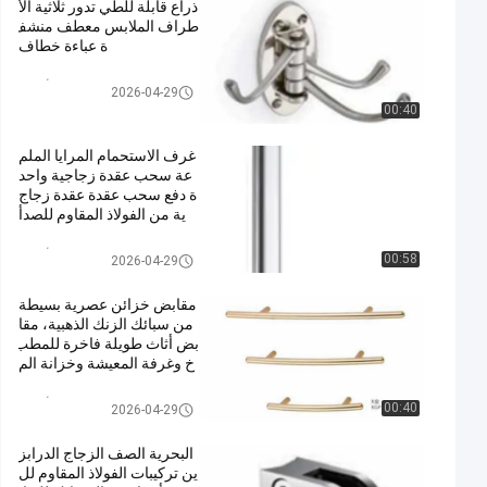
ذراع قابلة للطي تدور ثلاثية الأ
طراف الملابس معطف منشف
ة عباءة خطاف
مقابض سحب الأجهزة
2026-04-29
00:40
غرف الاستحمام المرايا الملم
عة سحب عقدة زجاجية واحد
ة دفع سحب عقدة عقدة زجاج
ية من الفولاذ المقاوم للصدأ
مقابض سحب الأجهزة
00:58
2026-04-29
مقابض خزائن عصرية بسيطة
من سبائك الزنك الذهبية، مقا
بض أثاث طويلة فاخرة للمطب
خ وغرفة المعيشة وخزانة الم
لابس بالفندق
مقابض سحب الأجهزة
00:40
2026-04-29
البحرية الصف الزجاج الدرابز
ين تركيبات الفولاذ المقاوم لل