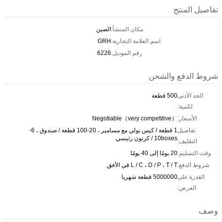
تفاصيل المنتج
مكان المنشأ:
الصين
اسم العلامة التجارية:
GRH
رقم الموديل:
6226
شروط الدفع والشحن
الحد الأدنى
500 قطعة
لكمية:
الأسعار:
Negotiable（very competitive）
تفاصيل
1 قطعة / كيس بولي مع مسامير ، 20-100 قطعة / صندوق ، 6-
10boxes / كرتون رئيسي.
التغليف:
وقت التسليم:
20 يومًا إلى 40 يومًا
شروط الدفع:
L / C ، D / P ، T / T في الأفق.
القدرة على
5000000 قطعة شهريا
العرض:
وصف