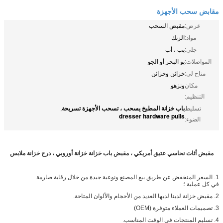
مقابض سحب الأجهزة
غرض:
مقبض السحب
مواد:
الزنك
جلي:
بب ، أب
المواصلات:
بو البحر أو الجو
متاح لى:
خزائن وخزائن
مكان
ونزهو
التنظيم:
باب خزانة المطبخ يسحب ، تسحب الأجهزة تسريحة
تسليط
,
dresser hardware pulls
الضوء:
مقبض أثاث نحاسي عتيق أمريكي ، مقبض باب خزانة خزانة أوروبي ، درج خزانة ملابس
1. السعر المنخفض عن طريق بيع المصنع ونوعية جيدة من خلال رقابة صارمة
في كل عملية ؛
2. مقبض خزانة لدينا لديها العديد من الأحجام والألوان المتاحة.
3. تصميمات العملاء متوفرة (OEM)
4. تسليم المنتجات في الوقت المناسب.