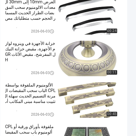
العرض 10mm إلى 30mm ال
معدات الالومنيوم سحب المق
بضات الطراز الحديث المسما
ر الحجم حسب متطلباتك مص
ممة لسهولة التثبيت وطول الأ
مد
مقابض سحب من الألومنيوم
00:24
2026-06-03
خزانة الأجهزة في وينزوه لواز
م الأجهزة، مقبض خزانة النيك
ل المفرشح، مقبض الأثاث GR
H
مقابض سحب من الألومنيوم
00:11
2026-06-03
الألومنيوم الملفوفة بواسطة
CPL الباب سحب المقبضات ال
مرنة التصميم الحديث سهلة ال
تثبيت مناسبة مبنى المكاتب أب
واب مدخل
مقابض سحب من الألومنيوم
00:45
2026-06-03
ملفوفة بأوراق ورقية أو CPL
ألومنيوم باب سحب المقبضا