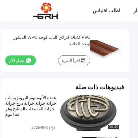
ار
اطلب اقتباس
OEM PVC انزلاق الباب لوحة WPC الديكور
لوحة الحائط
اقرأ المزيد
اتصل الآن
فيديوهات ذات صلة
عقدة الألومنيوم البرونزية باب
خزانة خزانة خزانة درج خزانة
خزانة المقبضات المطبخ وغر
فة النوم
مقابض سحب من الألومنيوم
00:49
2026-06-03