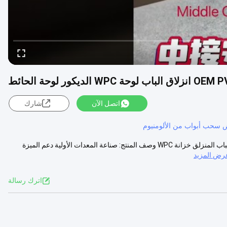
اق الباب لوحة WPC الديكور لوحة الحائط
اتصل الآن
شارك
 سحب أبواب من الألومنيوم
OEM عالية الجودة لوحة الباب المنزلق PVC لوحة حائط الديكور WPC لوحة الباب المنزلق خزانة WPC وصف المنتج: صناعة المعدات الأولية دعم الميزة
رض المزيد
اترك رسالة