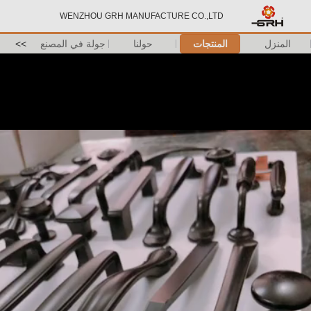
WENZHOU GRH MANUFACTURE CO.,LTD
المنزل
المنتجات
حولنا
جولة في المصنع
>>