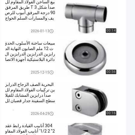
بيع الساخن الفولاذ المقاوم لل
صدأ شكل T 3 طريق المرفق
90 درجة المرفق أنبوب للرص
يف والمسارات السلم الحواج
ز
مقابض من الستانلس ستيل
00:14
2026-01-13
مبيعات ساخنة الأسلوب الحدي
ث 12 ملم الصابون النهاية الد
رابزين الدرابزين الدرابزين ال
دائرة البلاستيكية أجهزة الاتصا
ل للطابق الخارجية الشرفة
مقابض من الستانلس ستيل
00:56
2025-12-15
البحرية الصف الزجاج الدرابز
ين تركيبات الفولاذ المقاوم لل
صدأ درابزين المشابك للفيلا
سطح السفينة جدار قضبان لل
شرفة الانتهاء من الساتان
مقابض سحب الأجهزة
00:16
2026-04-29
304 أنابيب القيادة رابط عقد
2'' 2 1/2' أنابيب الفولاذ المقاو