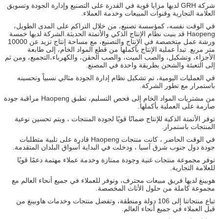
شركة GRH لديها مزايا قوية في القدرة على التصنيع وإدارة الجودة وتسويق
العلامة التجارية وقنوات المبيعات وخدمة العملاء.
في الوقت نفسه، كمؤسسة تصنيع، من خلال التراكم على المدى الطويل،
Haopeng قد بنيت نظام الإنتاج الذكي والأتمتة الحديثة.الشركة لديها خمسة
ورشة عمل متخصصة في الإنتاج والتصنيع، مع مساحة إنتاج تزيد عن 10000
متر مربع. تبدأ عملية الإنتاج بأكملها من قطع المواد الخام، إلى طابعة
الأجزاء، وتشكيل، والصب الميت، والصب الحقن، والكهرباء،التجميع، ومن ثم
إلى التعبئة والشحن بطريقة واحدة في المصنع.
في العمليات اليومية، تم تشكيل نظام إدارة الجودة مثالي نسبياً وتحسينه
باستمرار مع تطور الشركة.
من مشتريات المواد الخام إلى فحص التسليم، تطبق Haopeng مراقبة جودة
صارمة على العملية بأكملها.
توفر الأتمتة الذكية للإنتاج ضمانًا قويًا لجودة المنتجات ، ويتم تحسين نوعية
المنتجات باستمرار.
في الوقت الحاضر ، كانت منتجات Haopeng قادرة على تلبية متطلبات
جودة دول جنوب شرق آسيا ، ودخلت في البداية أسواق البلدان المتقدمة.
توفر مجموعة منتجات غنية وجودة ممتازة وخدمة عملاء مهتمة دعمًا قويًا
للعلامة التجارية.
هوبينغ لديها فريق مبيعات محترف، وتوفر للعملاء في جميع أنحاء العالم مع
مجموعة كاملة من حلول الأثاث المخصصة.
تباع منتجاتنا إلى 106 دولة ومنطقة، وتفضل منتجات وخدمات هاوبينغ من
قبل العملاء في جميع أنحاء العالم.