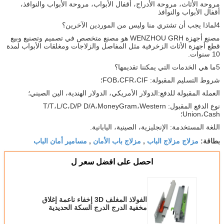
مروحة الأثاث، مروحة الأدراج، أقفال الأبواب، مروحة الأبواب والنوافذ،
أقفال الأبواب والنوافذ
4لماذا يجب أن تشتري منا وليس من الموردين الآخرين؟
مصنع أجهزة WENZHOU GRH هو مصنع متخصص في تصميم وتصنيع وبيع
قطع أجهزة الأثاث الزخرفية مثل المفاصل والزلاجات ومغلقات الأبواب لمدة
10 سنوات.
5ما هي الخدمات التي يمكننا تقديمها؟
شروط التسليم المقبولة: FOB،CFR،CIF؛
العملة المقبولة للدفع:الدولار الأمريكي، الدولار الهندية، الين الصيني؛
نوع الدفع المقبول: T/T،L/C،D/P D/A،MoneyGram،Western
Union،Cash؛
اللغة المستخدمة: الإنجليزية، الصينية، اليابانية.
مزلاج مزلاج الباب
مزلاج باب الأمان
مسامير أمان الباب
بطاقة:
,
,
احصل على افضل سعر ل
الفولاذ المغلف 3D إخفاء ناعمة إغلاق
مخفية الدرج الدرج السكة الحديدية
Oem التمديد الثلاثي