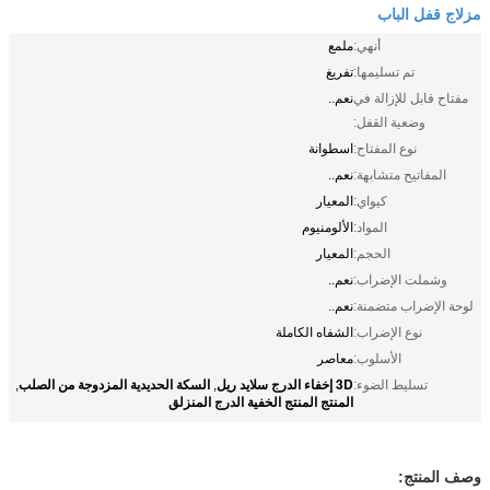
مزلاج قفل الباب
أنهي:
ملمع
تم تسليمها:
تفريغ
مفتاح قابل للإزالة في
نعم..
وضعية القفل:
نوع المفتاح:
اسطوانة
المفاتيح متشابهة:
نعم..
كيواي:
المعيار
المواد:
الألومنيوم
الحجم:
المعيار
وشملت الإضراب:
نعم..
لوحة الإضراب متضمنة:
نعم..
نوع الإضراب:
الشفاه الكاملة
الأسلوب:
معاصر
3D إخفاء الدرج سلايد ريل
السكة الحديدية المزدوجة من الصلب
تسليط الضوء:
,
,
المنتج المنتج الخفية الدرج المنزلق
وصف المنتج: