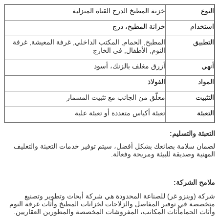
النوع
خزنة المطبخ الدرج القناة المنزلية
استخدام
خزانة المطبخ، درج
التطبيق
المطبخ, الحمام, المكتب الداخلي, غرفة المعيشة, غرفة
النوم, الأطفال, في الخارج
أنهي
أزرق مغلف بالزنك، أسود
المواد
الفولاذ
التثبيت
معلّق من الجانب مع تثبيت المسمار
التعبئة
تعبئة أكياس متعددة أو تعبئة علبة
التعبئة والتسليم:
لضمان سلامة بضائعك بشكل أفضل، سيتم توفير خدمات التعبئة والتغليف 
المهنية وصديقة للبيئة ومريحة وفعالة.
ملامح الشركة:
شركة (وينزو غر) للصناعة المحدودة هي شركة أبحاث وتطوير وتصنيع
متخصصة في توفير المفاصل والزلاجات لخزانات المطبخ وأثاث غرفة النوم
وأثاث الحمامأثاث المكاتب، المفروشات المخصصة والمطورين العقاريين.