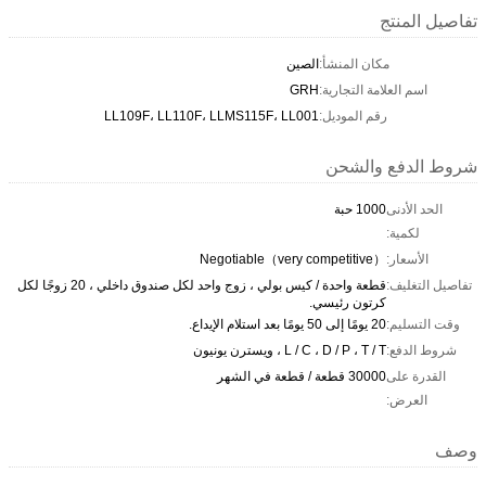
تفاصيل المنتج
مكان المنشأ:
الصين
اسم العلامة التجارية:
GRH
رقم الموديل:
LL109F، LL110F، LLMS115F، LL001
شروط الدفع والشحن
الحد الأدنى
1000 حبة
لكمية:
الأسعار:
Negotiable（very competitive）
تفاصيل التغليف:
قطعة واحدة / كيس بولي ، زوج واحد لكل صندوق داخلي ، 20 زوجًا لكل
كرتون رئيسي.
وقت التسليم:
20 يومًا إلى 50 يومًا بعد استلام الإيداع.
شروط الدفع:
L / C ، D / P ، T / T ، ويسترن يونيون
القدرة على
30000 قطعة / قطعة في الشهر
العرض:
وصف