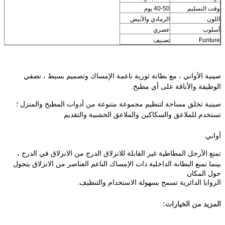
وقت التسليم
40-50 يوم
اللون
الرمادي والأبيض
أسلوب
عصري
Funture
تصنيف
صينية الأواني ، مع بطانة ثورية ناعمة الإمساك وتصميم بسيط ، تضفي 
الوظيفة والأناقة على أي مطبخ.
صينية تخلق مساحة لتنظيم مجموعة متنوعة من أدوات المطبخ والمنزل ؛
تستخدم للملاعق والسكاكين والملاعق الخشبية والتقديم
أواني.
تمنع الأرجل المطاطية غير القابلة للانزلاق الدرج من الانزلاق في الدرج ، 
بينما تمنع البطانة الداخلية ذات الإمساك الناعم العناصر من الانزلاق 
يتجول 
حول المكان
الزوايا الدائرية تسمح بسهولة الاستخدام والتنظيف.
المزيد من الخيارات: