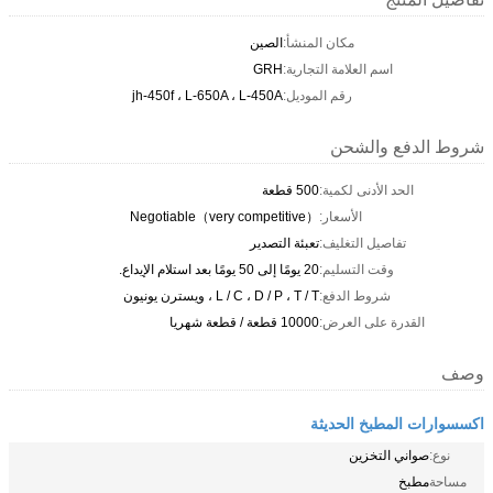
مكان المنشأ:
الصين
اسم العلامة التجارية:
GRH
رقم الموديل:
jh-450f ، L-650A ، L-450A
شروط الدفع والشحن
الحد الأدنى لكمية:
500 قطعة
الأسعار:
Negotiable（very competitive）
تفاصيل التغليف:
تعبئة التصدير
وقت التسليم:
20 يومًا إلى 50 يومًا بعد استلام الإيداع.
شروط الدفع:
L / C ، D / P ، T / T ، ويسترن يونيون
القدرة على العرض:
10000 قطعة / قطعة شهريا
وصف
اكسسوارات المطبخ الحديثة
نوع:
صواني التخزين
مساحة
مطبخ