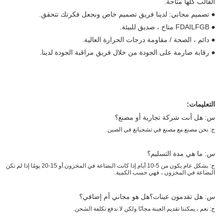
القالب كلها متاحة.
● تصميم مجاني: لدينا فريق تصميم خاص ونجعل فكرتك تتحقق.
● FDAILFGB متاح ، صديق للبيئة.
● دائم ، الصحة / مقاومة درجات الحرارة العالية.
● رقابة صارمة على الجودة من خلال فريق مراقبة الجودة لدينا.
التعليمات:
س: هل أنت شركة تجارية أو مصنع؟
ج: نحن مصنع مع مصنع في تشجيانغ في الصين.
س: ما هي مدة التسليم؟
ج: بشكل عام يكون من 5-10 أيام إذا كانت البضاعة في المخزون.أو 15-20 يومًا إذا لم تكن
البضاعة في المخزون ، فهي حسب الكمية.
س: هل تقدمون عينات؟هل هو مجاني أم إضافي؟
ج: نعم ، يمكننا تقديم العينة مجانًا ولكن لا ندفع تكلفة الشحن.