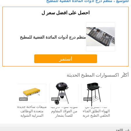
للتوسيع ، منظم درج أدوات المائدة الفضية للمطبخ
احصل على افضل سعر ل
منظم درج أدوات المائدة الفضية للمطبخ
استمر
اكسسوارات المطبخ الحديثة
أكثر
ديث صحن
فناء المنزل في
شواية شواء خارجية
مبيعات ساخنة جديدة
منظم أدوا
جفف رف
الهواء الطلق الفناء
من الفولاذ المقاوم
متعددة الوظائف
صينية أدو
الخلفي الطبخ عربة
للصدأ بشعار
المنزلية الشواية
للمطبخ م
فحم الشواء BBQ
مخصص عالي
الكهربائية غير
شواء
الجودة تعمل بالفحم
المدخنة الشواية
للترويج
الكهربائية الشواية
غير اللغة