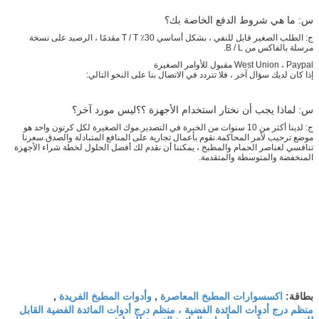
س: ما هي شروط الدفع الخاصة بك؟
ج: الطلب الصغير قابل للنفي ، بشكل أساسي 30٪ T / T مقدمًا ، الرصيد على نسخة
مرسلة بالفاكس من B / L.
West Union ، Paypal مقبول للأوامر الصغيرة
إذا كان لديك سؤال آخر ، فلا تتردد في الاتصال بنا على النحو التالي:
س: لماذا يجب أن نختار استخدام الأجهزة ؟؟ليس مورد آخر؟
ج: لدينا أكثر من 10 سنوات من الخبرة في التصدير.موك الصغيرة لكل كرتون واحد هو
موضع ترحيب لأمر المحاكمة.نقوم بأعمال تجارية على المنافع المتبادلة والصدق.سعرنا
تنافسي لعناصر الحمام والمطبخ ، يمكننا أن نقدم لك أفضل الحلول لخطة شراء الأجهزة
المنخفضة والمتوسطة والمتقدمة.
اكسسوارات المطبخ المعاصرة
وأدوات المطبخ الفريدة
بطاقة:
,
,
منظم درج أدوات المائدة الفضية ، منظم درج أدوات المائدة الفضية القابل