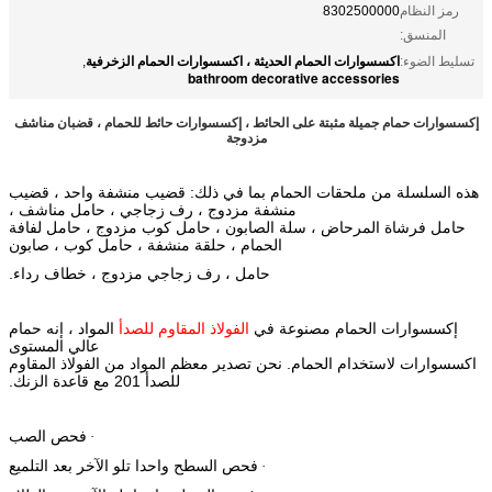
رمز النظام
8302500000
المنسق:
اكسسوارات الحمام الحديثة ، اكسسوارات الحمام الزخرفية
تسليط الضوء:
,
bathroom decorative accessories
إكسسوارات حمام جميلة مثبتة على الحائط ، إكسسوارات حائط للحمام ، قضبان مناشف
مزدوجة
هذه السلسلة من ملحقات الحمام بما في ذلك: قضيب منشفة واحد ، قضيب
منشفة مزدوج ، رف زجاجي ، حامل مناشف ،
حامل فرشاة المرحاض ، سلة الصابون ، حامل كوب مزدوج ، حامل لفافة
الحمام ، حلقة منشفة ، حامل كوب ، صابون
حامل ، رف زجاجي مزدوج ، خطاف رداء.
إكسسوارات الحمام مصنوعة في
الفولاذ المقاوم للصدأ
المواد ، إنه حمام
عالي المستوى
اكسسوارات لاستخدام الحمام. نحن تصدير معظم المواد من الفولاذ المقاوم
للصدأ 201 مع قاعدة الزنك.
فحص الصب
·
فحص السطح واحدا تلو الآخر بعد التلميع
·