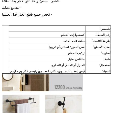
فحص السطح واحدا تلو الآخر بعد الطلاء
·
تجميع بعناية
·
فحص جميع قطع الغيار قبل تعبئتها
·
تخصيص:
رقم الصنف.:
اكسسوارات الحمام
طريقة التثبيت:
معلقة على الحائط
صقل الأسطح:
نفس الصورة (ساتين أو كروم)
أسلوب:
تركيب الحمام
مادة:
ستانلس ستيل
استعمال:
للمنزل أو الفندق أو التجاري
التعبئة:
كيس إسفنج + صندوق داخلي + صندوق رئيسي / كرتون خارجي