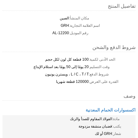
تفاصيل المنتج
مكان المنشأ:
الصين
اسم العلامة التجارية:
GRH
رقم الموديل:
AL-12200
شروط الدفع والشحن
الحد الأدنى لكمية:
100 قطعة كل لون لكل حجم
وقت التسليم:
20 يومًا إلى 50 يومًا بعد استلام الإيداع
شروط الدفع:
L / C ، T / T ، ويسترن يونيون
القدرة على العرض:
120000 قطعة شهريا
وصف
اكسسوارات الحمام المعدنية
مادة:
الفولاذ المقاوم للصدأ والزنك
يكتب:
قضبان منشفة مزدوجة
شعار:
GRH أو لك