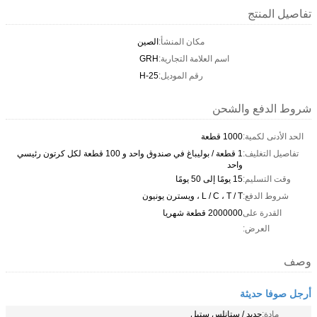
تفاصيل المنتج
مكان المنشأ:
الصين
اسم العلامة التجارية:
GRH
رقم الموديل:
H-25
شروط الدفع والشحن
الحد الأدنى لكمية:
1000 قطعة
تفاصيل التغليف:
1 قطعة / بوليباغ في صندوق واحد و 100 قطعة لكل كرتون رئيسي
واحد
وقت التسليم:
15 يومًا إلى 50 يومًا
شروط الدفع:
L / C ، T / T ، ويسترن يونيون
القدرة على
2000000 قطعة شهريا
العرض:
وصف
أرجل صوفا حديثة
مادة:
حديد / ستانلس ستيل