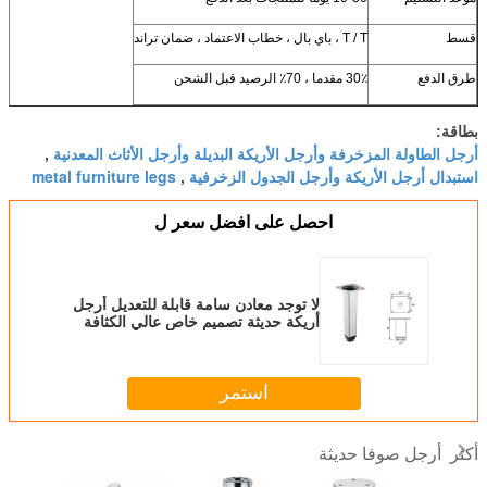
قسط
T / T ، باي بال ، خطاب الاعتماد ، ضمان تراند
طرق الدفع
30٪ مقدما ، 70٪ الرصيد قبل الشحن
بطاقة:
أرجل الطاولة المزخرفة وأرجل الأريكة البديلة وأرجل الأثاث المعدنية
,
استبدال أرجل الأريكة وأرجل الجدول الزخرفية
metal furniture legs
,
احصل على افضل سعر ل
لا توجد معادن سامة قابلة للتعديل أرجل
أريكة حديثة تصميم خاص عالي الكثافة
استمر
أرجل صوفا حديثة
أكثر