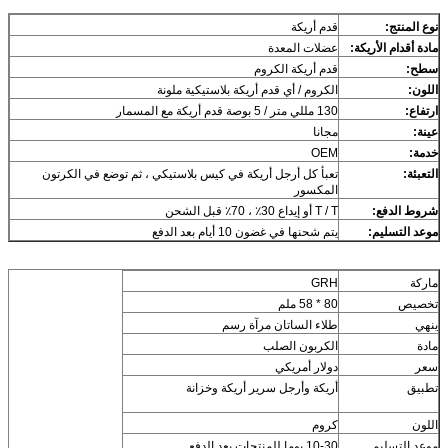
نوع المنتج:
قدم أريكة
مادة أقدام الأريكة:
عضلات المعدة
سطح:
قدم أريكة الكروم
اللون:
الكروم / أي قدم أريكة بلاستيكية ملونة
ارتفاع:
130 مللي متر / 5 بوصة قدم أريكة مع المسمار
عينة:
مجانا
خدمة:
OEM
التعبئة:
تعبأ كل أرجل أريكة في كيس بلاستيكي ، ثم توضع في الكرتون
المكسور
شروط الدفع:
T / T أو إيداع 30٪ ، 70٪ قبل الشحن
موعد التسليم:
يتم شحنها في غضون 10 أيام بعد الدفع
ماركة
GRH
تخصيص
80 * 58 ملم
ينهي
طلاء الساتان مرآة رسم
مادة
الكربون الصلب
سعر
دولار أمريكي
تطبيق
أريكة وأرجل سرير أريكة وخزانة
اللون
كروم
موعد التسليم
10-30 يوما للمنتجات بعد الدفع