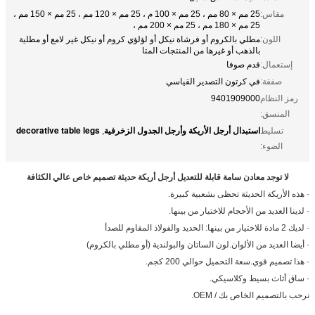
مقاس:
25 مم × 80 مم ، 25 مم × 100 م ، 25 مم × 120 مم ، 25 مم × 150 مم ،
25 مم × 180 مم ، 25 مم × 200 مم ،
اللون:
مطلي بالكروم أو فرشاة نيكل أو لؤلؤي كروم أو نيكل غير لامع أو مطلية
بالذهب أو غيرها من المنتجات المتا
إستعمال:
قدم صوفا
صفقة:
في كرتون التصدير القياسي
رمز النظام
9401909000
المنسق:
استبدال أرجل الأريكة وأرجل الجدول الزخرفية
decorative table legs
تسليط
,
الضوء:
لا توجد معادن سامة قابلة للتعديل أرجل أريكة حديثة تصميم خاص عالي الكثافة
· هذه الأريكة الحديثة تحظى بشعبية كبيرة.
· لدينا العديد من الأحجام للاختيار من بينها.
· لديك 2 مادة للاختيار من بينها: الحديد والفولاذ المقاوم للصدأ
· أيضا العديد من الألوان.لون الساتان والبولندية (أو مطلي بالكروم)
· هذا تصميم قوي.سعة التحميل حوالي 200 كجم.
· ساق أثاث بسيط وكلاسيكي.
نرحب بالتصميم الخاص بك / OEM.