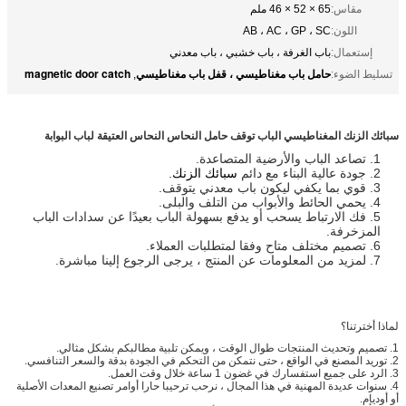
مقاس:
65 × 52 × 46 ملم
اللون:
AB ، AC ، GP ، SC
إستعمال:
باب الغرفة ، باب خشبي ، باب معدني
حامل باب مغناطيسي ، قفل باب مغناطيسي
magnetic door catch
تسليط الضوء:
,
سبائك الزنك المغناطيسي الباب توقف حامل النحاس النحاس العتيقة لباب البوابة
1. تصاعد الباب والأرضية المتصاعدة.
2. جودة عالية البناء مع دائم
سبائك الزنك
.
3. قوي بما يكفي ليكون باب معدني يتوقف.
4. يحمي الحائط والأبواب من التلف والبلى.
5. فك الارتباط يسحب أو يدفع بسهولة الباب بعيدًا عن سدادات الباب
المزخرفة.
6. تصميم مختلف متاح وفقا لمتطلبات العملاء.
7. لمزيد من المعلومات عن المنتج ، يرجى الرجوع إلينا مباشرة.
لماذا أخترتنا؟
1. تصميم وتحديث المنتجات طوال الوقت ، ويمكن تلبية مطالبكم بشكل مثالي.
2. توريد المصنع في الواقع ، حتى نتمكن من التحكم في الجودة بدقة والسعر التنافسي.
3. الرد على جميع استفسارك في غضون 1 ساعة خلال وقت العمل.
4. سنوات عديدة المهنية في هذا المجال ، نرحب ترحيبا حارا أوامر تصنيع المعدات الأصلية
أو أوديإم.