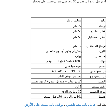
4. ترسل عادة في غضون 35 يوم عمل بعد أن حصلنا على دفعتك.
مادة
سبائك الزنك
ارتفاع
77 ملم
قطر القاعدة
50 ملم
قطر المستقبل
50 ملم
ارتفاع المستقبل
12 ملم
اللون
يمكن أن يكون أي لون مخصص
إستعمال
أبواب
موك
1000 قطعة / قطع الباب توقف
مصنع
مدينة جيانغمن
تم الانتهاء من
AB ، AC ، PB ، SN ، SC
تم الشحن مع
مسامير ووقف الباب
التعبئة
أكياس بولي + صندوق أبيض + كرتون تصدير
وقت بسيط
7 أيام
موعد التسليم
35 يوما بعد الدفع
قسط
30٪ من الودائع ، 70٪ قبل الشحن
حامل باب مغناطيسي
توقف باب مثبت على الأرض
بطاقة:
,
,