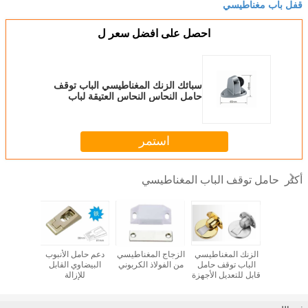
قفل باب مغناطيسي
احصل على افضل سعر ل
سبائك الزنك المغناطيسي الباب توقف
حامل النحاس النحاس العتيقة لباب
البوابة
استمر
حامل توقف الباب المغناطيسي
أكثر
صد الباب
الزنك المغناطيسي
الزجاج المغناطيسي
دعم حامل الأنبوب
ملحقات
طيسي من
الباب توقف حامل
من الفولاذ الكربوني
البيضاوي القابل
الأجهزة 
ذ المقاوم
قابل للتعديل الأجهزة
للإزالة
حامل توق
لصدأ
الباب سدادة
أرجل صوف
SN