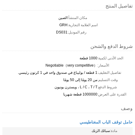
تفاصيل المنتج
مكان المنشأ:
الصين
اسم العلامة التجارية:
GRH
رقم الموديل:
DS031
شروط الدفع والشحن
الحد الأدنى لكمية:
1000 قطعة
الأسعار:
Negotiable（very competitive）
تفاصيل التغليف:
1 قطعة / بوليباغ في صندوق واحد في 1 كرتون رئيسي.
وقت التسليم:
من 20 يومًا إلى 50 يومًا
شروط الدفع:
L / C ، T / T ، ويسترن يونيون
القدرة على العرض:
1000000 قطعة شهريا
وصف
حامل توقف الباب المغناطيسي
مادة:
سبائك الزنك