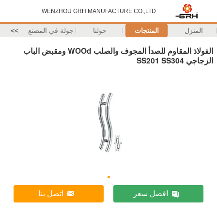
WENZHOU GRH MANUFACTURE CO.,LTD
المنزل
المنتجات
حولنا
جولة في المصنع
>>
الفولاذ المقاوم للصدأ المجوف والصلب WOOd ومقبض الباب
الزجاجي SS201 SS304
افضل سعر
اتصل بنا