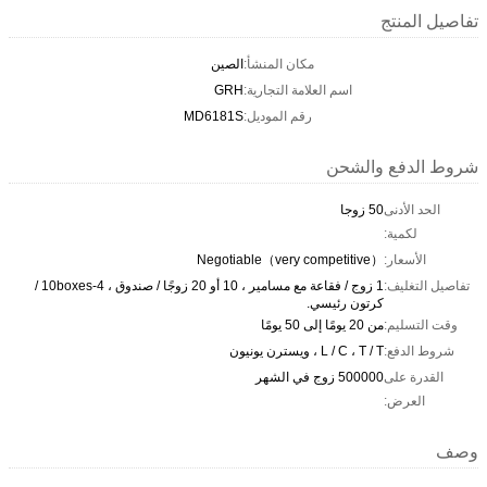
تفاصيل المنتج
مكان المنشأ:
الصين
اسم العلامة التجارية:
GRH
رقم الموديل:
MD6181S
شروط الدفع والشحن
الحد الأدنى
50 زوجا
لكمية:
الأسعار:
Negotiable（very competitive）
تفاصيل التغليف:
1 زوج / فقاعة مع مسامير ، 10 أو 20 زوجًا / صندوق ، 4-10boxes /
كرتون رئيسي.
وقت التسليم:
من 20 يومًا إلى 50 يومًا
شروط الدفع:
L / C ، T / T ، ويسترن يونيون
القدرة على
500000 زوج في الشهر
العرض:
وصف