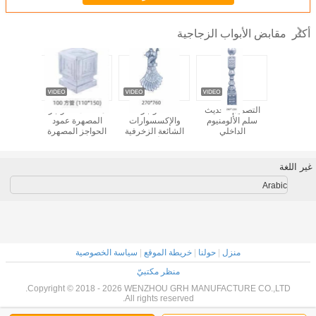
مقابض الأبواب الزجاجية
أكثر
 الأبواب
التصميم الحديث
الحواجز
ملحقات الحواجز
مقابض ا
ة الزجاجية
سلم الألومنيوم
والإكسسوارات
المصهرة عمود
الزجاجية 
بوب المربع
الداخلي
الشائعة الزخرفية
الحواجز المصهرة
غير الس
 مخصص
من الألومنيوم
الغطاء الرئيسي
السطح 
 ماركت
الحواجز الزخرفية
المربع الكروي
عالية 
غير اللغة
Arabic
منزل
|
حولنا
|
خريطة الموقع
|
سياسة الخصوصية
منظر مكتبيّ
Copyright © 2018 - 2026 WENZHOU GRH MANUFACTURE CO.,LTD.
All rights reserved.