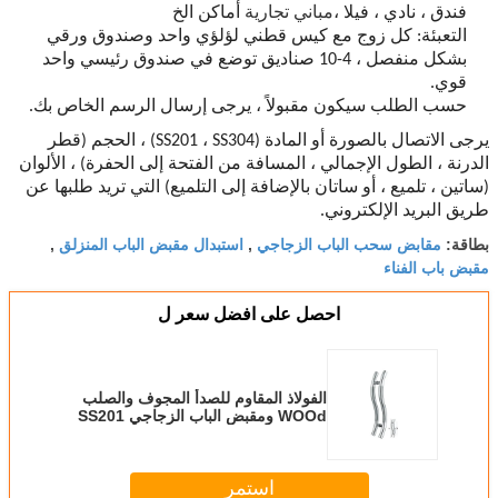
فندق ، نادي ، فيلا ،
مباني تجارية
أماكن الخ
التعبئة: كل زوج مع كيس قطني لؤلؤي واحد وصندوق ورقي
بشكل منفصل ، 4-10 صناديق توضع في صندوق رئيسي واحد
قوي.
حسب الطلب سيكون مقبولاً ، يرجى إرسال الرسم الخاص بك.
يرجى الاتصال بالصورة أو المادة (SS201 ، SS304) ، الحجم (قطر
الدرنة ، الطول الإجمالي ، المسافة من الفتحة إلى الحفرة) ، الألوان
(ساتين ، تلميع ، أو ساتان بالإضافة إلى التلميع) التي تريد طلبها عن
طريق البريد الإلكتروني.
مقابض سحب الباب الزجاجي
استبدال مقبض الباب المنزلق
بطاقة:
,
,
مقبض باب الفناء
احصل على افضل سعر ل
الفولاذ المقاوم للصدأ المجوف والصلب
WOOd ومقبض الباب الزجاجي SS201
SS304
استمر