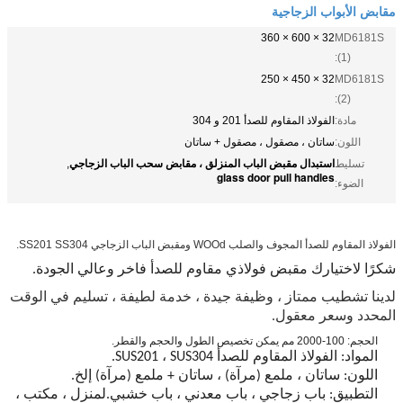
مقابض الأبواب الزجاجية
32 × 600 × 360
MD6181S
(1):
32 × 450 × 250
MD6181S
(2):
مادة:
الفولاذ المقاوم للصدأ 201 و 304
اللون:
ساتان ، مصقول ، مصقول + ساتان
استبدال مقبض الباب المنزلق ، مقابض سحب الباب الزجاجي
تسليط
,
glass door pull handles
الضوء:
الفولاذ المقاوم للصدأ المجوف والصلب WOOd ومقبض الباب الزجاجي SS201 SS304.
شكرًا لاختيارك مقبض فولاذي مقاوم للصدأ فاخر وعالي الجودة.
لدينا تشطيب ممتاز ، وظيفة جيدة ، خدمة لطيفة ، تسليم في الوقت
المحدد وسعر معقول.
الحجم: 100-2000 مم يمكن تخصيص الطول والحجم والقطر.
المواد: الفولاذ المقاوم للصدأ SUS201 ، SUS304.
اللون: ساتان ، ملمع (مرآة) ، ساتان + ملمع (مرآة) إلخ.
التطبيق: باب زجاجي ، باب معدني ، باب خشبي.لمنزل ، مكتب ،