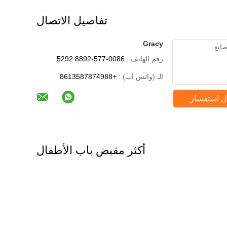
تفاصيل الاتصال
Gracy
رقم الهاتف :
0086-577-8892 5292
الـ (واتس اب) :
+8613587874988
ل استفسار
أكثر مقبض باب الأطفال