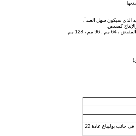
عها.
د الذي سيكون سهل الصدأ.
الإنتاج كمقبض.
م ، 128 مم.
)
مع مسامير 1 قطعة M4 مختومة في جانب بوليباغ عادة 22