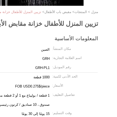
منزل
>
المنتجات
>
مقبض باب الأطفال
>
تزيين المنزل للأطفال خزانة 
تزيين المنزل للأطفال خزانة مقابض الأ
المعلومات الأساسية
مكان المنشأ:
الصين
اسم العلامة التجارية:
GRH
رقم الموديل:
GRH-PL1
الحد الأدنى لكمية:
1000 قطعة
الأسعار:
FOB USD0.275$/piece
تفاصيل التغليف:
صندوق ، 10 صناديق / كرتون رئيسي.
وقت التسليم:
15 يومًا إلى 30 يومًا