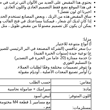
يحتوي هذا المقبض على العديد من الألوان التي ترغب في صن
في هذا الموقع نضع فقط التصميم العادي واللون العادي.
اخبرنا اي لون تفضل؟
ساق المقبض هذه من الزنك ، وبعض المصانع تستخدم الحدي
إذا كان لديك أي شعار ، فيمكننا مساعدتك في فتح القالب و
يمكن أن يكون كل تصميم مصنوعًا من مقبض طويل ، مثل المقبض ، 64 مم ، 96 م
مزايا:
أ) أنواع متنوعة للاختيار
ب) سعر تنافسي (الشركة المصنعة في البر الرئيسي للصين
ج) نوعية جيدة (سنوات الخبرة الفنية)
د) خدمة ممتازة (20 عاما من الخبرة في التصدير)
ه) التسليم الفوري
و) تتوفر تصميمات مختلفة وفقًا لطلبات العملاء.
ز) أوامر تصنيع المعدات الأصلية ، أوديإم مقبولة
مقاس:
حسب الطلب
مادة:
سيراميك + صامولة نحاسية
اللون المتوفر:
أبيض أسود
مم ،
مستلزمات: