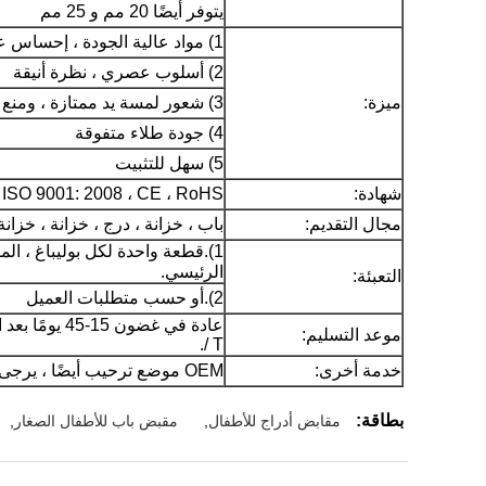
يتوفر أيضًا 20 مم و 25 مم
1) مواد عالية الجودة ، إحساس عام قوي
2) أسلوب عصري ، نظرة أنيقة
ميزة:
3) شعور لمسة يد ممتازة ، ومنع الصفر
4) جودة طلاء متفوقة
5) سهل للتثبيت
شهادة:
ISO 9001: 2008 ، CE ، RoHS
مجال التقديم:
باب ، خزانة ، درج ، خزانة ، خزانة
1).قطعة واحدة لكل بوليباغ ، الم
الرئيسي.
التعبئة:
2).أو حسب متطلبات العميل
موعد التسليم:
/ T.
خدمة أخرى:
OEM موضع ترحيب أيضًا ، يرجى عدم التردد في الاتصال بنا!
بطاقة:
مقابض أدراج للأطفال
,
مقبض باب للأطفال الصغار
,