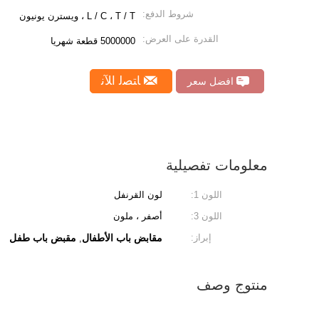
شروط الدفع:
L / C ، T / T ، ويسترن يونيون
القدرة على العرض:
5000000 قطعة شهريا
ﺎﺘﺼﻟ ﺍﻶﻧ
افضل سعر
معلومات تفصيلية
اللون 1:
لون القرنفل
اللون 3:
أصفر ، ملون
إبراز:
مقابض باب الأطفال
مقبض باب طفل
,
منتوج وصف