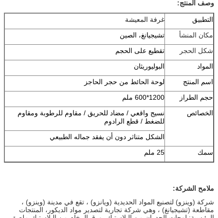
وصف المنتج:
التطبيق
غرفة المعيشة
مكان المنشأ
تشيجيانغ، الصين
شكل الحجر
تقطيع على الحجم
المواد
البوليوريثان
اسم المنتج
لوحة الحائط من حجر الحاجز
حجم الطراز
1200*600 ملم
الخصائص
نسيج واقعي / مضاد للحريق / مقاوم للرطوبة ومقاوم
للضغط / قطع الرادوم
الشكل متناثر دون أن يفقد جماله الطبيعي
سمك
25 ملم
ملامح الشركة:
شركة (وينزو) لتصنيع المواد الحديدية (ويانزو) ، تقع في مدينة (وينزو) ،
مقاطعة (تشيجيانغ) ، وهي شركة تجارية لتصدير مواد الديكور، المنتجات
الرئيسية: لوحات الجدران من البلاستيك، ورق الرخام من البلاستيك،ملصق