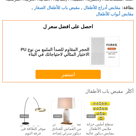
مقابض أدراج للأطفال
مقبض باب للأطفال الصغار
بطاقة:
,
,
مقابض أبواب للأطفال
احصل على افضل سعر ل
الحجر المقاوم للصدأ الملمع من نوع PU
الاختيار المثالي لاحتياجاتك في البناء
استمر
مقبض باب الأطفال
أكثر
ل الجدول
سطح أملس خزانة
مصباح مكتبي فاخر
مصباح أرضي أنيق
مصباح 
ح غرفة
ملابس الأطفال
من القماش للفنادق
موفر للطاقة في
كريستال
شة مصباح
مقابض ديكور عالية
ديكور منزلي إضاءة
غرفة النوم
داخلي 