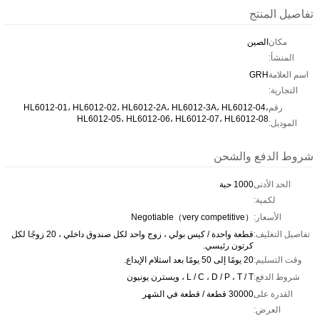
تفاصيل المنتج
مكان
الصين
المنشأ:
اسم العلامة
GRH
التجارية:
رقم
HL6012-01، HL6012-02، HL6012-2A، HL6012-3A، HL6012-04،
HL6012-05، HL6012-06، HL6012-07، HL6012-08
الموديل:
شروط الدفع والشحن
الحد الأدنى
1000 حبة
لكمية:
الأسعار:
Negotiable（very competitive）
تفاصيل التغليف:
قطعة واحدة / كيس بولي ، زوج واحد لكل صندوق داخلي ، 20 زوجًا لكل
كرتون رئيسي.
وقت التسليم:
20 يومًا إلى 50 يومًا بعد استلام الإيداع.
شروط الدفع:
L / C ، D / P ، T / T ، ويسترن يونيون
القدرة على
30000 قطعة / قطعة في الشهر
العرض: