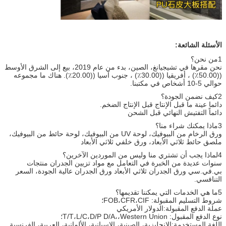
الأسئلة الشائعة:
1من نحن؟
نحن مقرها في تشيجيانغ، الصين، بدء من عام 2019، بيع إلى الشرق الأوسط
((50.00٪) ، أفريقيا ((30.00٪) ، جنوب آسيا ((20.00٪). هناك ما مجموعه
حوالي 5-10 أشخاص في مكتبنا.
2كيف نضمن الجودة؟
دائما عينة ما قبل الإنتاج قبل الإنتاج الضخم.
دائماً التفتيش النهائي قبل الشحن
3ماذا يمكنك شراء منا؟
ورق الرخام من البيوفيك، لوحة UV من البيوفيك، لوحة حائط من البيوفيك،
ملصق حائط ثلاثي الأبعاد، ورق خلفي ثلاثي الأبعاد
4لماذا يجب أن تشتري منا وليس من الموردين الآخرين؟
سنوات عديدة من الخبرة في التعامل مع مواد تزيين الجدران منتجات
بي.في.سي ورق الجدران ثلاثي الأبعاد ورق الجدران عالية الجودة، السعر
التنافسي.
5ما هي الخدمات التي يمكننا تقديمها؟
شروط التسليم المقبولة: FOB،CFR،CIF؛
عملة الدفع المقبولة:الدولار الأمريكي
نوع الدفع المقبول: T/T،L/C،D/P D/A،،Western Union؛
اللغة المستخدمة:الإنجليزية، الصينية، الإسبانية، الألمانية، العربية، الفرنسية