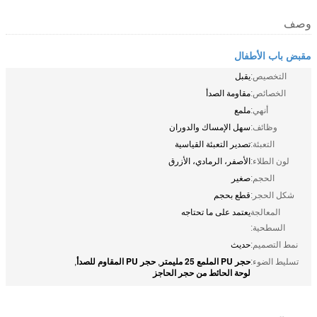
وصف
مقبض باب الأطفال
التخصيص:
يقبل
الخصائص:
مقاومة الصدأ
أنهي:
ملمع
وظائف:
سهل الإمساك والدوران
التعبئة:
تصدير التعبئة القياسية
لون الطلاء:
الأصفر، الرمادي، الأزرق
الحجم:
صغير
شكل الحجر:
قطع بحجم
المعالجة
يعتمد على ما تحتاجه
السطحية:
نمط التصميم:
حديث
حجر PU الملمع 25 مليمتر
حجر PU المقاوم للصدأ
تسليط الضوء:
,
,
لوحة الحائط من حجر الحاجز