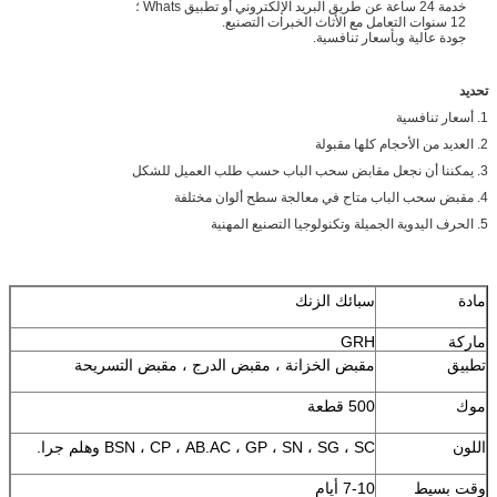
خدمة 24 ساعة عن طريق البريد الإلكتروني أو تطبيق Whats ؛
2 سنوات التعامل مع الأثاث الخبرات التصنيع.
1
جودة عالية وبأسعار تنافسية.
تحديد
1. أسعار تنافسية
2. العديد من الأحجام كلها مقبولة
3. يمكننا أن نجعل مقابض سحب الباب حسب طلب العميل للشكل
4.
مقبض سحب الباب متاح في معالجة سطح ألوان مختلفة
5. الحرف اليدوية الجميلة وتكنولوجيا التصنيع المهنية
مادة
سبائك الزنك
ماركة
GRH
تطبيق
مقبض الخزانة ، مقبض الدرج ، مقبض التسريحة
موك
500 قطعة
اللون
BSN ، CP ، AB.AC ، GP ، SN ، SG ، SC وهلم جرا.
وقت بسيط
7-10 أيام