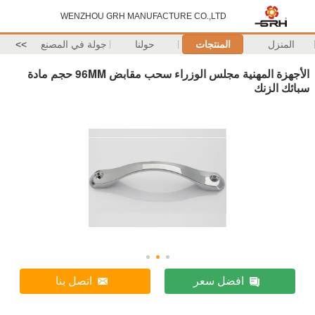
WENZHOU GRH MANUFACTURE CO.,LTD
المنزل
المنتجات
حولنا
جولة في المصنع
>>
الأجهزة المهنية مجلس الوزراء سحب مقابض 96MM حجم مادة
سبائك الزنك
افضل سعر
اتصل بنا