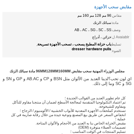
مقابض سحب الأجهزة
مقاس:
96 مم 128 مم 160 مم
مادة:
سبائك الزنك
وصف:
AB ، AC ، SG ، SC ، SS
Avaiablr ل:
خزائن ، أدراج
باب خزانة المطبخ يسحب ، تسحب الأجهزة تسريحة
تسليط
,
dresser hardware pulls
الضوء:
مجلس الوزراء المهنية سحب مقابض 96MM128MM160MM مادة سبائك الزنك
اي لون تحب؟لدينا العديد من الألوان مثل BSN و CP و AB.AC و GP و SN و
SG و SC وما إلى ذلك.
كل عام تطوير العديد من القوالب الجديدة ؛
تم اعتماد التكنولوجيا المتقدمة لمعالجة الأسطح لضمان أن منتجنا مقاوم للتآكل
ومقاوم للشيخوخة.
تستخدم كملحقات الأجهزة المعدنية للأبواب الخشبية / الألومنيوم / الزجاج ؛
انخفاض السعر عن طريق بيع المصنع ونوعية جيدة من خلال رقابة صارمة في كل
عملية ؛
مقبض الخزانة الخاص بنا به العديد من الأحجام والألوان المتاحة.
تصميمات العملاء متوفرة (OEM)
تسليم المنتجات في الوقت المناسب ؛