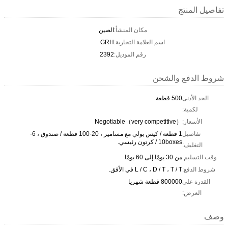
تفاصيل المنتج
مكان المنشأ:
الصين
اسم العلامة التجارية:
GRH
رقم الموديل:
2392
شروط الدفع والشحن
الحد الأدنى
500 قطعة
لكمية:
الأسعار:
Negotiable（very competitive）
تفاصيل
1 قطعة / كيس بولي مع مسامير ، 20-100 قطعة / صندوق ، 6-
10boxes / كرتون رئيسي.
التغليف:
وقت التسليم:
من 30 يومًا إلى 60 يومًا
شروط الدفع:
L / C ، D / T ، T / T في الأفق.
القدرة على
800000 قطعة شهريا
العرض:
وصف