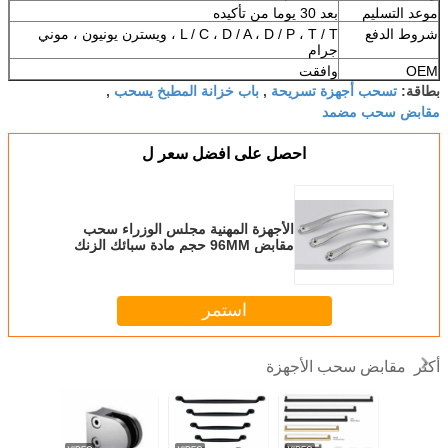
موعد التسليم
بعد 30 يوما من تأكيده
شروط الدفع
L / C ، D / A ، D / P ، T / T ، ويسترن يونيون ، موني
جرام
OEM
وافقت
تسحب أجهزة تسريحة
باب خزانة المطبخ يسحب
بطاقة:
,
,
مقابض سحب مضمد
احصل على افضل سعر ل
الأجهزة المهنية مجلس الوزراء سحب
مقابض 96MM حجم مادة سبائك الزنك
استمر
مقابض سحب الأجهزة
أكثر