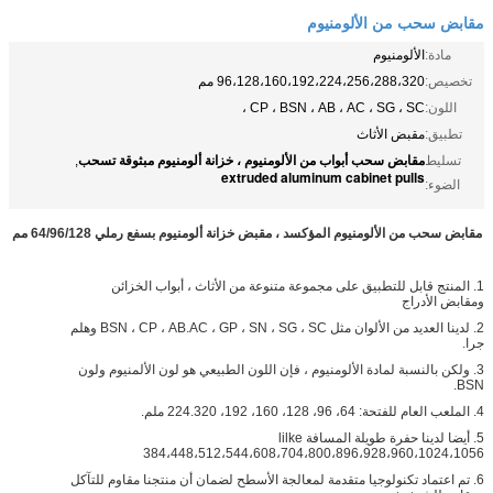
مقابض سحب من الألومنيوم
مادة:
الألومنيوم
تخصيص:
96،128،160،192،224،256،288،320 مم
اللون:
CP ، BSN ، AB ، AC ، SG ، SC ،
تطبيق:
مقبض الأثاث
مقابض سحب أبواب من الألومنيوم ، خزانة ألومنيوم مبثوقة تسحب
تسليط
,
extruded aluminum cabinet pulls
الضوء:
مقابض سحب من الألومنيوم المؤكسد ، مقبض خزانة ألومنيوم بسفع رملي 64/96/128 مم
1. المنتج قابل للتطبيق على مجموعة متنوعة من الأثاث ، أبواب الخزائن
ومقابض الأدراج
2. لدينا العديد من الألوان مثل BSN ، CP ، AB.AC ، GP ، SN ، SG ، SC وهلم
جرا.
3. ولكن بالنسبة لمادة الألومنيوم ، فإن اللون الطبيعي هو لون الألمنيوم ولون
BSN.
4. الملعب العام للفتحة: 64، 96، 128، 160، 192، 224.320 ملم.
5. أيضا لدينا حفرة طويلة المسافة lilke
384،448،512،544،608،704،800،896،928،960،1024،1056
6. تم اعتماد تكنولوجيا متقدمة لمعالجة الأسطح لضمان أن منتجنا مقاوم للتآكل