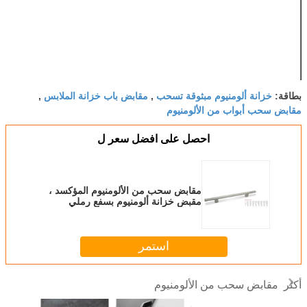
كان عاجلاً ، يمكننا
الترتيب كأفضل
طلب
قسط
L / C ، T / T ، West
Union ، Money
Gram ، paypal ،
إلخ.
خزانة ألومنيوم مبثوقة تسحب
مقابض باب خزانة الملابس
بطاقة:
,
,
مقابض سحب أبواب من الألومنيوم
احصل على افضل سعر ل
مقابض سحب من الألومنيوم المؤكسد ،
مقبض خزانة ألومنيوم بسفع رملي
64/96/128 مم
استمر
مقابض سحب من الألومنيوم
أكثر