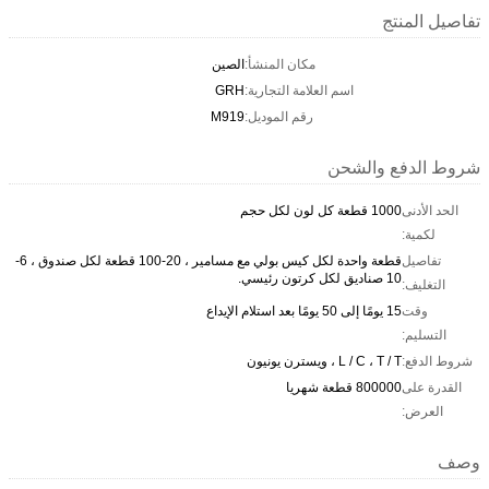
تفاصيل المنتج
مكان المنشأ:
الصين
اسم العلامة التجارية:
GRH
رقم الموديل:
M919
شروط الدفع والشحن
الحد الأدنى
1000 قطعة كل لون لكل حجم
لكمية:
تفاصيل
قطعة واحدة لكل كيس بولي مع مسامير ، 20-100 قطعة لكل صندوق ، 6-
10 صناديق لكل كرتون رئيسي.
التغليف:
وقت
15 يومًا إلى 50 يومًا بعد استلام الإيداع
التسليم:
شروط الدفع:
L / C ، T / T ، ويسترن يونيون
القدرة على
800000 قطعة شهريا
العرض:
وصف