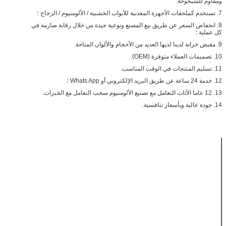
ومقاوم للشيخوخة.
7. تستخدم كملحقات الأجهزة المعدنية للأبواب الخشبية / الألومنيوم / الزجاج ؛
8. انخفاض السعر عن طريق بيع المصنع ونوعية جيدة من خلال رقابة صارمة في
كل عملية ؛
9. مقبض خزانة لدينا لديها العديد من الأحجام والألوان المتاحة.
10. تصميمات العملاء متوفرة (OEM)
11. تسليم المنتجات في الوقت المناسب.
12. خدمة 24 ساعة عن طريق البريد الإلكتروني أو Whats App ؛
13. 12 عاما الأثاث التعامل مع تصنيع الألومنيوم سحب التعامل مع الخبرات.
14. جودة عالية وبأسعار تنافسية.
اسم المنتج
خزانة طويلة من
سبائك الألومنيوم /
خزانة / مقابض
سحب باب دولاب
مادة
الألومنيوم
ينهي
CP / OS / SS
مقاس
C128 / 160/192
إستعمال
خزائن ، أبواب ،
خزانة ، درج ، خزانة ،