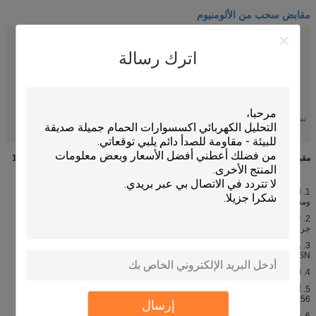
مقابض سحب من الألومنيوم
مادة:
الألومنيوم
تخصيص:
96.128.160.192
اترك رسالة
لون الطلاء:
الألومنيوم ، GP ، CP ، BSN ، AB ، AC ، SG ، SC ، SSS）
رمز النظام
8302420000
المنسق:
مقابض سحب أبواب من الألومنيوم ، خزانة ألومنيوم مبثوقة تسحب
تسليط الضوء:
,
extruded aluminum cabinet pulls
مقبض باب الأثاث لخزانة الملابس Garderobe باب سحب الألومنيوم 160،320،896mm
1. المنتج قابل للتطبيق على مجموعة متنوعة من الأثاث ، أبواب الخزائن
ومقابض الأدراج
2. لدينا العديد من الألوان مثل BSN ، CP ، AB.AC ، GP ، SN ، SG ، SC وهلم
جرا.
3. ولكن بالنسبة لمادة الألومنيوم ، فإن اللون الطبيعي هو لون الألمنيوم ولون
BSN.
4. الملعب العام للفتحة: 64، 96، 128، 160، 192، 224.320 ملم.
5. أيضا لدينا حفرة طويلة المسافة lilke
384،448،512،544،608،704،800،896،928،960،1024،1056
إرسال
6. تم اعتماد تكنولوجيا متقدمة لمعالجة الأسطح لضمان أن منتجنا مقاوم للتآكل