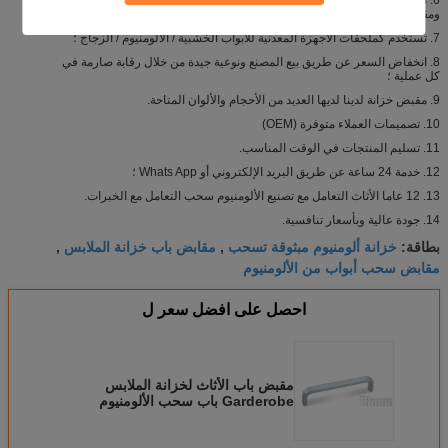
ومقاوم للشيخوخة.
7. تستخدم كملحقات الأجهزة المعدنية للأبواب الخشبية / الألومنيوم / الزجاج ؛
8. انخفاض السعر عن طريق بيع المصنع ونوعية جيدة من خلال رقابة صارمة في
كل عملية ؛
9. مقبض خزانة لدينا لديها العديد من الأحجام والألوان المتاحة.
10. تصميمات العملاء متوفرة (OEM)
11. تسليم المنتجات في الوقت المناسب.
12. خدمة 24 ساعة عن طريق البريد الإلكتروني أو Whats App ؛
13. 12 عاما الأثاث التعامل مع تصنيع الألومنيوم سحب التعامل مع الخبرات.
14. جودة عالية وبأسعار تنافسية.
خزانة ألومنيوم مبثوقة تسحب
مقابض باب خزانة الملابس
بطاقة:
,
,
مقابض سحب أبواب من الألومنيوم
احصل على افضل سعر ل
مقبض باب الأثاث لخزانة الملابس
Garderobe باب سحب الألومنيوم
160،320،896mm