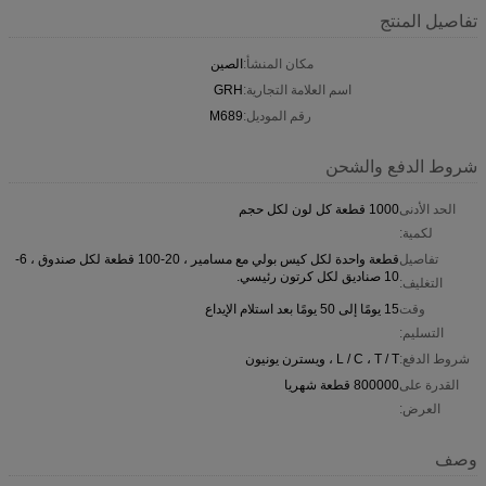
تفاصيل المنتج
مكان المنشأ:
الصين
اسم العلامة التجارية:
GRH
رقم الموديل:
M689
شروط الدفع والشحن
الحد الأدنى
1000 قطعة كل لون لكل حجم
لكمية:
تفاصيل
قطعة واحدة لكل كيس بولي مع مسامير ، 20-100 قطعة لكل صندوق ، 6-
10 صناديق لكل كرتون رئيسي.
التغليف:
وقت
15 يومًا إلى 50 يومًا بعد استلام الإيداع
التسليم:
شروط الدفع:
L / C ، T / T ، ويسترن يونيون
القدرة على
800000 قطعة شهريا
العرض:
وصف