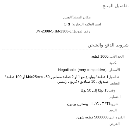
تفاصيل المنتج
مكان المنشأ:
الصين
اسم العلامة التجارية:
GRH
رقم الموديل:
JM-2308-S JM-2308-L
شروط الدفع والشحن
الحد الأدنى
1000 قطعة
لكمية:
الأسعار:
Negotiable（very competitive）
تفاصيل
1 قطعة / بوليباغ مع 1 أو 2 قطعة مسامير M4x25mm ، 50 أو 100 قطعة /
صندوق ، 10 صناديق / كرتون رئيسي.
التغليف:
وقت
15 يومًا إلى 50 يومًا
التسليم:
شروط
L / C ، T / T ، ويسترن يونيون
الدفع:
القدرة على
5000000 قطعة شهريا
العرض: