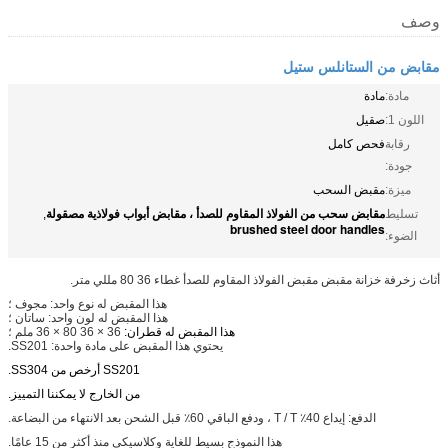
وصف
مقابض من الستانلس ستيل
مادة:
مادة
اللون 1:
صقيل
رقابة
فحص كامل
جودة:
ميزة:
مقبض السحب
مقابض سحب من الفولاذ المقاوم للصدأ ، مقابض أبواب فولاذية مصقولة
تسليط
,
brushed steel door handles
الضوء:
أثاث زخرفة خزانة مقبض مقبض الفولاذ المقاوم للصدأ غطاء 36 80 مللي متر.
هذا المقبض له نوع واحد: مجوف ؛
هذا المقبض له لون واحد: ساتان ؛
هذا المقبض له قطران:
36 × 36 80 × 36 ملم ؛
يحتوي هذا المقبض على مادة واحدة: SS201.
SS201 أرخص من SS304.
من الخارج لا يمكننا التمييز.
الدفع: إيداع 40٪ T / T ، ودفع الباقي 60٪ قبل الشحن بعد الانتهاء من البضاعة.
هذا النموذج بسيط للغاية وكلاسيكي منذ أكثر من 15 عامًا.