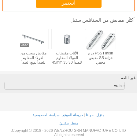
استمر
مقابض من الستانلس ستيل
أكثر
الأنابيب
PSS Finish درج
الأثاث مقبضات
مقابض سحب من
صناعة ح
 من الفولاذ
خزانة SS مقبض
الفولاذ المقاوم
الفولاذ المقاوم
الفولاذ 
للصدأ أجهزة
مخفي
للصدأ 30 35 45mm
للصدأ تمنع الصدأ
للصدأ مر
لملابس مع
بشكل أساسي
المرفق 
ة المثقلة
الشرفة ا
والملابس
الفن
غير اللغة
الحديدية
كروية
Arabic
منزل
|
حولنا
|
خريطة الموقع
|
سياسة الخصوصية
منظر مكتبيّ
Copyright © 2018 - 2026 WENZHOU GRH MANUFACTURE CO.,LTD.
All rights reserved.