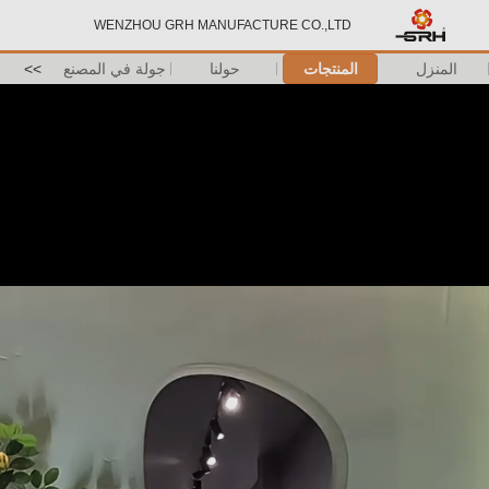
WENZHOU GRH MANUFACTURE CO.,LTD
المنزل
المنتجات
حولنا
جولة في المصنع
>>