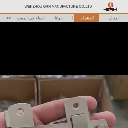
WENZHOU GRH MANUFACTURE CO.,LTD
المنزل
المنتجات
حولنا
جولة في المصنع
>>